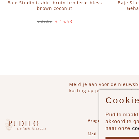
Baje Studio t-shirt bruin broderie bless
Baje Stu
brown coconut
Geha
€ 15,58
€ 38,95
Op voorraad
IN WINKELWAGEN
Meld je aan voor de nieuwsb
korting op je eerstvolgende b
Cookie
Pudilo maakt 
Vragen of opmerkinge
akkoord te g
naar onze
co
Mail
info@pudilo.nl
of st