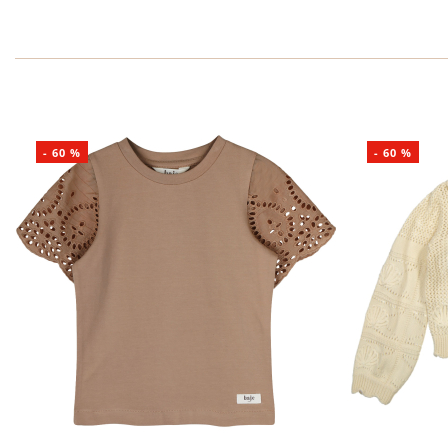
-
60
%
-
60
%