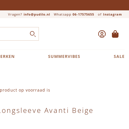
Vragen?
info@pudilo.nl
Whatsapp
06-17575655
of
Instagram
ACCOUNT
WINKEL
Close search
ZOEK
ERKEN
SUMMERVIBES
SALE
product op voorraad is
Longsleeve Avanti Beige