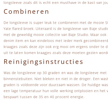
longsleeve zoals dit is echt een musthave in de kast van jou
Combineren
De longsleeve is super leuk te combineren met de mooie St
Yate flared broek. Uiteraard is de longsleeve van Baje stu
met de geweldig mooie collectie van Baje Studio. Maar ook
denim item en kan eindeloos met ieder merk gecombineer
kraagjes zoals deze zijn ook erg mooi om ergens onder te d
uit te laten komen kraagjes zoals deze moeten gezien word
Reinigingsinstructies
Was de longsleeve op 30 graden en was de longsleeve met so
binnenstebuiten. Niet bleken en niet in de droger. Een wa
graden is voldoende voor duurzaam wassen. De huidige wa
een lage temperatuur hun volle werking ontplooien en het vu
bespaart tussen de 35 en 40 procent energie.