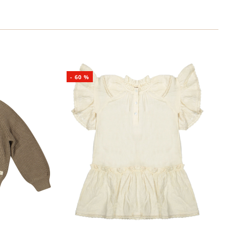
-
60
%