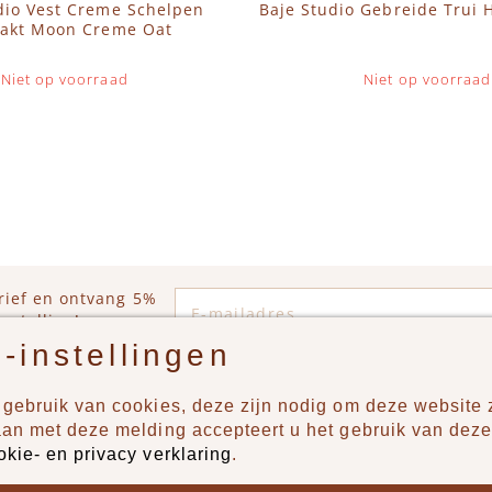
dio Vest Creme Schelpen
Baje Studio Gebreide Trui 
akt Moon Creme Oat
Niet op voorraad
Niet op voorraad
E-mailadres
rief en ontvang 5%
estelling!
-instellingen
gebruik van cookies, deze zijn nodig om deze website z
n?
Producten
aan met deze melding accepteert u het gebruik van deze
okie- en privacy verklaring
.
uur ons een berichtje via
New