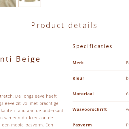
Product details
Specificaties
nti Beige
Specificaties
Merk
B
Kleur
b
Materiaal
6
stretch. De longsleeve heeft
gsleeve zit vol met prachtige
Wasvoorschrift
w
e kanten rand aan de onderkant
en van een drukker aan de
eft een mooie pasvorm. Een
Pasvorm
P