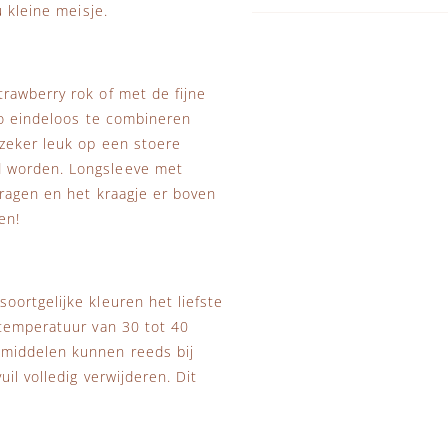
 kleine meisje.
rawberry rok of met de fijne
dio eindeloos te combineren
 zeker leuk op een stoere
d worden. Longsleeve met
ragen en het kraagje er boven
en!
ortgelijke kleuren het liefste
stemperatuur van 30 tot 40
smiddelen kunnen reeds bij
il volledig verwijderen. Dit