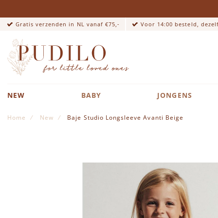
Gratis verzenden in NL vanaf €75,-
Voor 14:00 besteld, deze
NEW
BABY
JONGENS
Home
New
Baje Studio Longsleeve Avanti Beige
Ga naar het einde van de afbeeldingen-gallerij