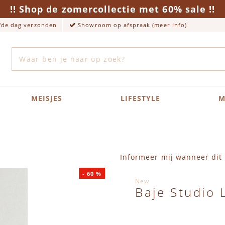
!! Shop de zomercollectie met 60% sale !!
lfde dag verzonden
Showroom op afspraak (meer info)
Zoek
MEISJES
LIFESTYLE
M
Informeer mij wanneer dit 
-
60
%
New
Baje Studio 