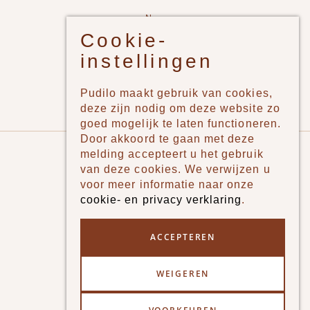
New
Cookie-
Jongens
instellingen
Meisjes
Lifestyle
Pudilo maakt gebruik van cookies,
Merken
deze zijn nodig om deze website zo
goed mogelijk te laten functioneren.
Door akkoord te gaan met deze
Pudilo
melding accepteert u het gebruik
van deze cookies. We verwijzen u
Over ons
voor meer informatie naar onze
cookie- en privacy verklaring
.
Algemene voorwaarden
Betaalmethodes
ACCEPTEREN
Verzenden en betalen
WEIGEREN
Klantenservice - Ruilen & Retourneren