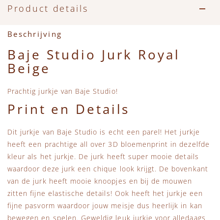
Accessoires
Zwemkleding
Speelgoed
MarMar Copenhagen
Product details
Zwemkleding
Feestkleding
Beren, Speendoekjes en Knuffeldoekjes
Mini Rodini
Beschrijving
Baje Studio Jurk Royal
Tassen
+1 in the family
Beige
Verzorgingsproducten
New Balance
Prachtig jurkje van Baje Studio!
Print en Details
Beren
Piupiuchick
Dit jurkje van Baje Studio is echt een parel! Het jurkje
Play Up
heeft een prachtige all over 3D bloemenprint in dezelfde
kleur als het jurkje. De jurk heeft super mooie details
Sproet & Sprout
waardoor deze jurk een chique look krijgt. De bovenkant
van de jurk heeft mooie knoopjes en bij de mouwen
Tiny Cottons
zitten fijne elastische details! Ook heeft het jurkje een
fijne pasvorm waardoor jouw meisje dus heerlijk in kan
bewegen en spelen. Geweldig leuk jurkje voor alledaags