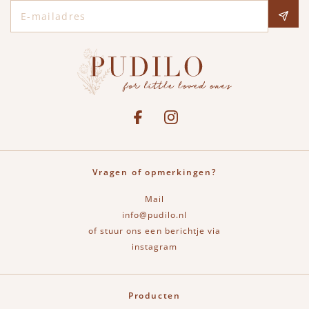
E-mailadres
Social media
See our Facebook
Bekijk onze Instagram pagina
Vragen of opmerkingen?
Mail
info@pudilo.nl
of stuur ons een berichtje via
instagram
Producten