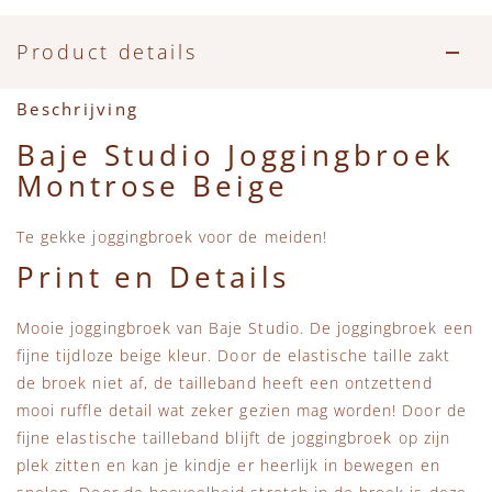
Accessoires
Zwemkleding
Speelgoed
MarMar Copenhagen
Product details
Zwemkleding
Feestkleding
Beren, Speendoekjes en Knuffeldoekjes
Mini Rodini
Beschrijving
Tassen
+1 in the family
Baje Studio Joggingbroek
Montrose Beige
Verzorgingsproducten
New Balance
Te gekke joggingbroek voor de meiden!
Beren
Piupiuchick
Print en Details
Play Up
Mooie joggingbroek van Baje Studio. De joggingbroek een
fijne tijdloze beige kleur. Door de elastische taille zakt
Sproet & Sprout
de broek niet af, de tailleband heeft een ontzettend
mooi ruffle detail wat zeker gezien mag worden! Door de
Tiny Cottons
fijne elastische tailleband blijft de joggingbroek op zijn
plek zitten en kan je kindje er heerlijk in bewegen en