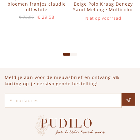
bloemen franjes claudie
Beige Polo Kraag Denezy
off white
Sand Melange Multicolor
€ 29,58
€ 73,95
Niet op voorraad
Op voorraad
IN WINKELWAGEN
Meld je aan voor de nieuwsbrief en ontvang 5%
korting op je eerstvolgende bestelling!
E-mailadres
Social media