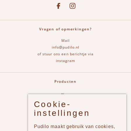
See our Facebook
Bekijk onze Instagram pagina
Vragen of opmerkingen?
Mail
info@pudilo.nl
of stuur ons een berichtje via
instagram
Producten
New
Cookie-
Jongens
instellingen
Meisjes
Lifestyle
Pudilo maakt gebruik van cookies,