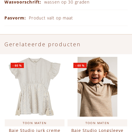
wassen op 30 graden
Product valt op maat
Gerelateerde producten
-
60
%
-
60
%
TOON MATEN
TOON MATEN
Baje Studio jurk creme
Baje Studio Longsleeve