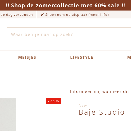
!! Shop de zomercollectie met 60% sale !!
lfde dag verzonden
Showroom op afspraak (meer info)
Zoek
MEISJES
LIFESTYLE
M
Informeer mij wanneer dit 
-
60
%
New
Baje Studio 