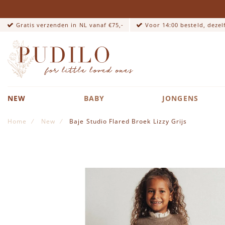
Gratis verzenden in NL vanaf €75,-
Voor 14:00 besteld, deze
NEW
BABY
JONGENS
Home
New
Baje Studio Flared Broek Lizzy Grijs
Ga naar het einde van de afbeeldingen-gallerij