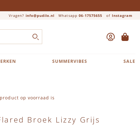
Vragen?
info@pudilo.nl
Whatsapp
06-17575655
of
Instagram
ACCOUNT
WINKEL
Close search
ZOEK
ERKEN
SUMMERVIBES
SALE
product op voorraad is
Flared Broek Lizzy Grijs