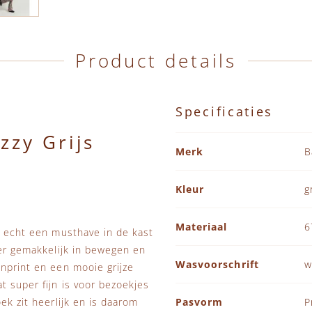
Product details
Specificaties
zzy Grijs
Specificaties
Merk
B
Kleur
g
Materiaal
6
ok echt een musthave in de kast
 er gemakkelijk in bewegen en
Wasvoorschrift
w
enprint en een mooie grijze
t super fijn is voor bezoekjes
ek zit heerlijk en is daarom
Pasvorm
P