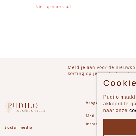
Niet op voorraad
Meld je aan voor de nieuwsb
korting op je eerstvolgende b
Cookie
Pudilo maakt 
Vragen of opmerkinge
akkoord te g
naar onze
co
Mail
info@pudilo.nl
of st
instagram
Social media