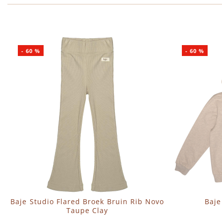
-
60
%
-
60
%
Baje Studio Flared Broek Bruin Rib Novo
Baje
Taupe Clay