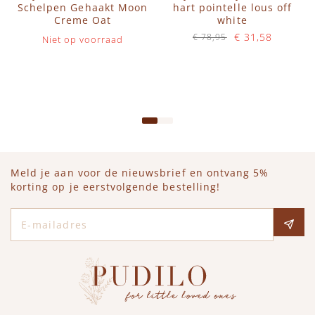
Schelpen Gehaakt Moon
hart pointelle lous off
Creme Oat
white
€ 31,58
€ 78,95
Niet op voorraad
Op voorraad
IN WINKELWAGEN
Meld je aan voor de nieuwsbrief en ontvang 5%
korting op je eerstvolgende bestelling!
E-mailadres
Social media