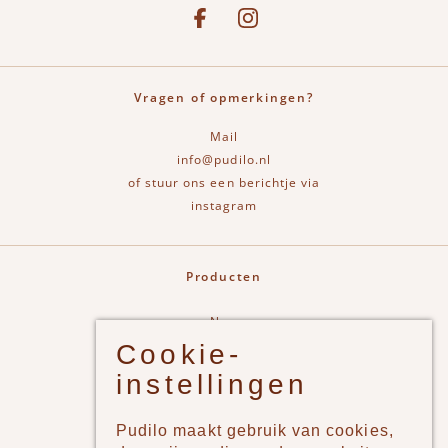
See our Facebook
Bekijk onze Instagram pagina
Vragen of opmerkingen?
Mail
info@pudilo.nl
of stuur ons een berichtje via
instagram
Producten
New
Cookie-
Jongens
instellingen
Meisjes
Lifestyle
Pudilo maakt gebruik van cookies,