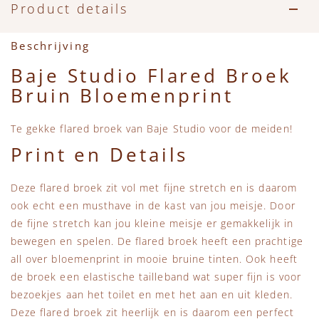
Accessoires
Zwemkleding
Speelgoed
MarMar Copenhagen
Product details
Zwemkleding
Feestkleding
Beren, Speendoekjes en Knuffeldoekjes
Mini Rodini
Beschrijving
Baje Studio Flared Broek
Tassen
+1 in the family
Bruin Bloemenprint
Verzorgingsproducten
New Balance
Te gekke flared broek van Baje Studio voor de meiden!
Print en Details
Beren
Piupiuchick
Deze flared broek zit vol met fijne stretch en is daarom
Play Up
ook echt een musthave in de kast van jou meisje. Door
de fijne stretch kan jou kleine meisje er gemakkelijk in
Sproet & Sprout
bewegen en spelen. De flared broek heeft een prachtige
all over bloemenprint in mooie bruine tinten. Ook heeft
de broek een elastische tailleband wat super fijn is voor
Tiny Cottons
bezoekjes aan het toilet en met het aan en uit kleden.
Deze flared broek zit heerlijk en is daarom een perfect