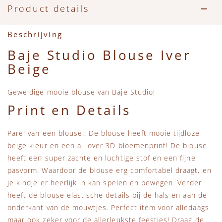
Accessoires
Zwemkleding
Speelgoed
MarMar Copenhagen
Product details
Zwemkleding
Feestkleding
Beren, Speendoekjes en Knuffeldoekjes
Mini Rodini
Beschrijving
Baje Studio Blouse Iver
Tassen
+1 in the family
Beige
Verzorgingsproducten
New Balance
Geweldige mooie blouse van Baje Studio!
Print en Details
Beren
Piupiuchick
Parel van een blouse!! De blouse heeft mooie tijdloze
Play Up
beige kleur en een all over 3D bloemenprint! De blouse
heeft een super zachte en luchtige stof en een fijne
Sproet & Sprout
pasvorm. Waardoor de blouse erg comfortabel draagt, en
je kindje er heerlijk in kan spelen en bewegen. Verder
Tiny Cottons
heeft de blouse elastische details bij de hals en aan de
onderkant van de mouwtjes. Perfect item voor alledaags
maar ook zeker voor de allerleukste feestjes! Draag de