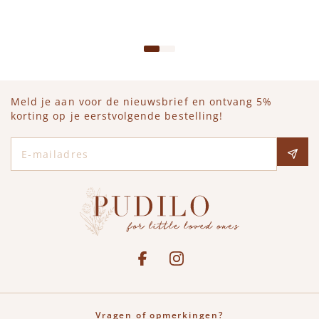
IN WINKELWAGEN
Meld je aan voor de nieuwsbrief en ontvang 5%
korting op je eerstvolgende bestelling!
E-mailadres
Social media
See our Facebook
Bekijk onze Instagram pagina
Vragen of opmerkingen?