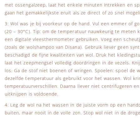
met ossengalzeep, laat het enkele minuten intrekken en spo
gaan het gemakkelijkste eruit als ze direct of zo snel moge
3: Wol was je bij voorkeur op de hand. Vul een emmer of 
(20 – 30°C). Tip: om de temperatuur nauwkeurig te meten 
een digitale vleesthermometer gebruiken. Voeg een scheut
(zoals de wolshampoo van Disana). Gebruik liever geen synt
beschadigd de fijne kwaliteiten van wol. Druk het kledingst
laat het zeepmengsel volledig doordringen in de vezels. Knij
los. Ga de stof niet boenen of wringen. Spoelen: spoel de 
dezelfde temperatuur als gebruikt voor het wassen. Wol kri
temperatuurverschillen. Daarna liever niet centrifugeren en 
uitknijpen is voldoende.
4: Leg de wol na het wassen in de juiste vorm op een hand
buiten, maar nooit in de volle zon. Stop wol niet in de droge