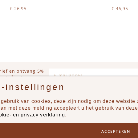
€ 26,95
€ 46,95
Op voorraad
Op voorraad
WINKELWAGEN
IN WINKELWAGEN
E-mailadres
rief en ontvang 5%
estelling!
-instellingen
gebruik van cookies, deze zijn nodig om deze website z
n?
Producten
aan met deze melding accepteert u het gebruik van deze
okie- en privacy verklaring
.
uur ons een berichtje via
New
Jongens
ACCEPTEREN