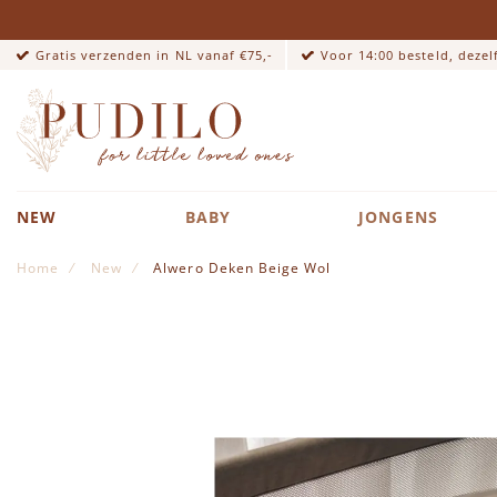
Gratis verzenden in NL vanaf €75,-
Voor 14:00 besteld, deze
NEW
BABY
JONGENS
Home
New
Alwero Deken Beige Wol
Ga naar het einde van de afbeeldingen-gallerij