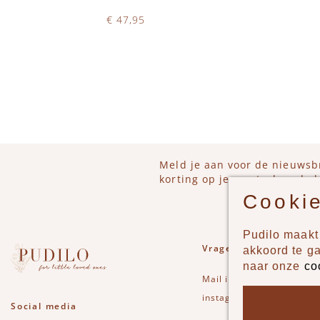
€ 47,95
Op voorraad
IN WINKELWAGEN
IN 
Meld je aan voor de nieuwsb
korting op je eerstvolgende b
Cookie
Pudilo maakt 
Vragen of opmerkinge
akkoord te g
naar onze
co
Mail
info@pudilo.nl
of st
instagram
Social media