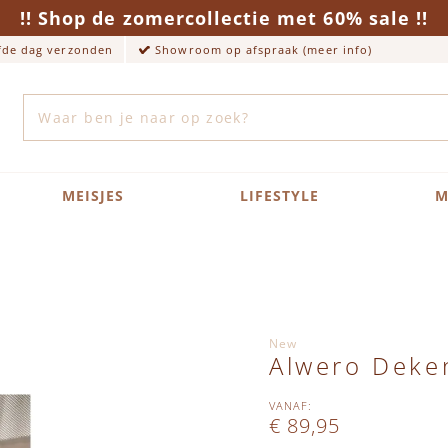
!! Shop de zomercollectie met 60% sale !!
lfde dag verzonden
Showroom op afspraak (meer info)
Zoek
MEISJES
LIFESTYLE
M
New
Alwero Deke
VANAF
€ 89,95