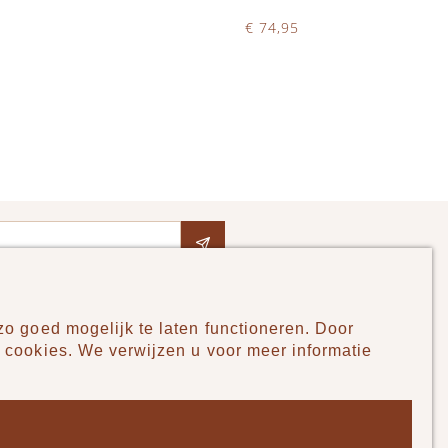
€ 74,95
Op voorraad
IN WINKELWAGEN
o goed mogelijk te laten functioneren. Door
Pudilo
 cookies. We verwijzen u voor meer informatie
Over ons
Algemene voorwaarden