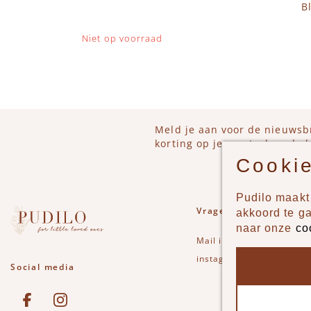
B
Niet op voorraad
Meld je aan voor de nieuwsb
korting op je eerstvolgende b
Cookie
Pudilo maakt 
Vragen of opmerkinge
akkoord te g
naar onze
co
Mail
info@pudilo.nl
of st
instagram
Social media
See our Facebook
Bekijk onze Instagram pagina