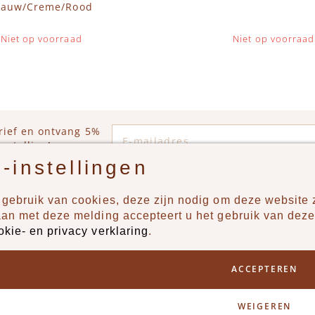
lauw/Creme/Rood
Niet op voorraad
Niet op voorraad
E-mailadres
rief en ontvang 5%
estelling!
-instellingen
gebruik van cookies, deze zijn nodig om deze website z
n?
Producten
aan met deze melding accepteert u het gebruik van deze
okie- en privacy verklaring
.
uur ons een berichtje via
New
Jongens
ACCEPTEREN
Meisjes
Lifestyle
WEIGEREN