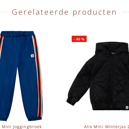
Gerelateerde producten
-
60
%
x Mini Joggingbroek
Alix Mini Winterjas 