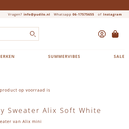
Vragen?
info@pudilo.nl
Whatsapp
06-17575655
of
Instagram
ACCOUNT
WINKEL
Close search
ZOEK
ERKEN
SUMMERVIBES
SALE
product op voorraad is
by Sweater Alix Soft White
eater van Alix mini