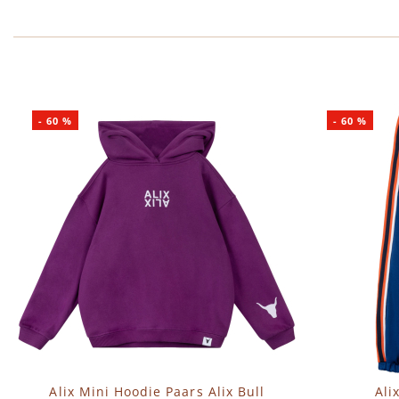
-
60
%
-
60
%
Alix Mini Hoodie Paars Alix Bull
Ali