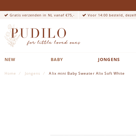
Gratis verzenden in NL vanaf €75,-
Voor 14:00 besteld, deze
NEW
BABY
JONGENS
Home
Jongens
Alix mini Baby Sweater Alix Soft White
Ga naar het einde van de afbeeldingen-gallerij