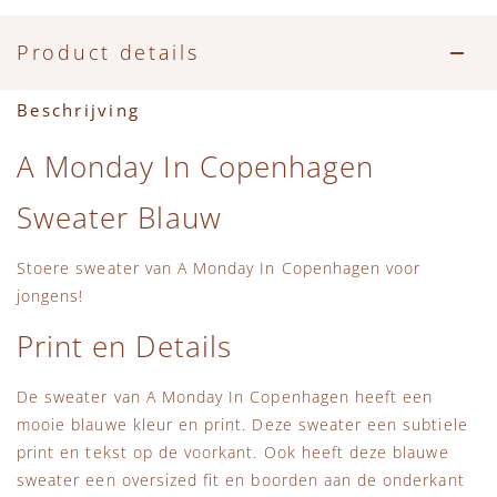
Accessoires
Zwemkleding
Speelgoed
MarMar Copenhagen
Product details
Zwemkleding
Feestkleding
Beren, Speendoekjes en Knuffeldoekjes
Mini Rodini
Beschrijving
Tassen
+1 in the family
A Monday In Copenhagen
Verzorgingsproducten
New Balance
Sweater Blauw
Beren
Piupiuchick
Stoere sweater van A Monday In Copenhagen voor
jongens!
Play Up
Print en Details
Sproet & Sprout
De sweater van A Monday In Copenhagen heeft een
mooie blauwe kleur en print. Deze sweater een subtiele
Tiny Cottons
print en tekst op de voorkant. Ook heeft deze blauwe
sweater een oversized fit en boorden aan de onderkant