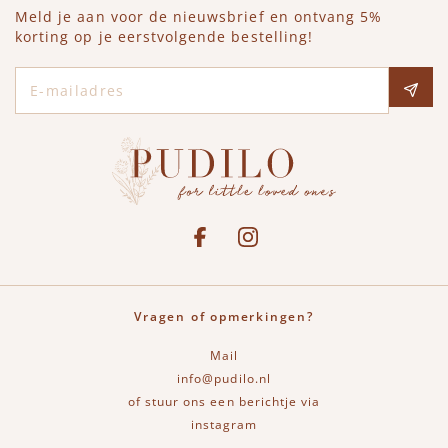
Meld je aan voor de nieuwsbrief en ontvang 5%
korting op je eerstvolgende bestelling!
E-mailadres
Social media
See our Facebook
Bekijk onze Instagram pagina
Vragen of opmerkingen?
Mail
info@pudilo.nl
of stuur ons een berichtje via
instagram