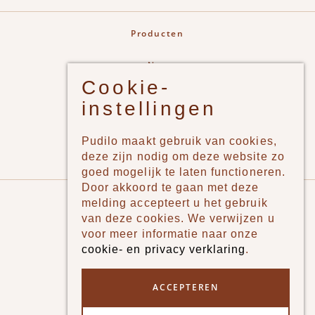
Producten
New
Cookie-
Jongens
instellingen
Meisjes
Lifestyle
Pudilo maakt gebruik van cookies,
Merken
deze zijn nodig om deze website zo
goed mogelijk te laten functioneren.
Door akkoord te gaan met deze
Pudilo
melding accepteert u het gebruik
van deze cookies. We verwijzen u
Over ons
voor meer informatie naar onze
cookie- en privacy verklaring
.
Algemene voorwaarden
Betaalmethodes
ACCEPTEREN
Verzenden en betalen